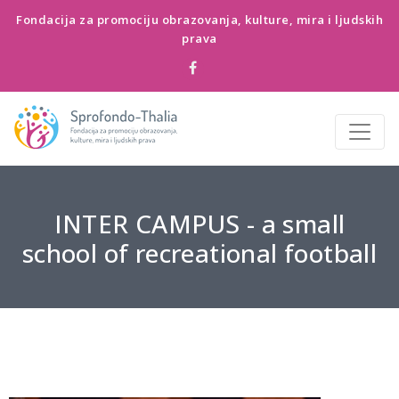
Fondacija za promociju obrazovanja, kulture, mira i ljudskih
prava
INTER CAMPUS - a small
school of recreational football