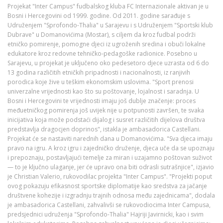
Projekat "Inter Campus" fudbalskog kluba FC Internazionale aktivan je u
Bosni i Hercegovini od 1999. godine. Od 2011. godine sarađuje s
Udruženjem "Sprofondo-Thalia" u Sarajevu i s Udruženjem "Sportski klub
Dubrave" u Domanovićima (Mostar), s ciljem da kroz fudbal podrži
etničko pomirenje, pomogne djeci iz ugroženih sredina i obuči lokalne
edukatore kroz redovne tehničko-pedagoške radionice. Posebno u
Sarajevu, u projekat je uključeno oko pedesetoro djece uzrasta od 6 do
13 godina različitih etničkih pripadnosti i nacionalnosti, iz ranjivih
porodica koje žive u teškim ekonomskim uslovima. "Sport prenosi
univerzalne vrijednosti kao što su poštovanje, lojalnost i saradnja. U
Bosni i Hercegovini te vrijednosti imaju još dublje značenje: proces
međuetničkog pomirenja još uvijek nije u potpunosti završen, te svaka
inicijativa koja može podstaći dijalog i susret različitih dijelova društva
predstavlja dragocjen doprinos", istakla je ambasadorica Castellani.
Projekat će se nastaviti narednih dana u Domanovićima. "Sva djeca imaju
pravo na igru. A kroz igru i zajedničko druženje, djeca uče da se upoznaju
i prepoznaju, postavljajući temelje za miran i uzajamno poštovan suživot
— to je ključno ulaganje, jer će upravo ona biti odrasli sutrašnjice", izjavio
je Christian Valerio, rukovodilac projekta "Inter Campus". "Projekti poput
ovog pokazuju efikasnost sportske diplomatije kao sredstva za jačanje
društvene kohezije i izgradnju trajnih odnosa među zajednicama", dodala
je ambasadorica Castellani, zahvalivši se rukovodiocima Inter Campusa,
predsjednici udruženja "Sprofondo-Thalia" Hajriji Javirnicki, kao i svim