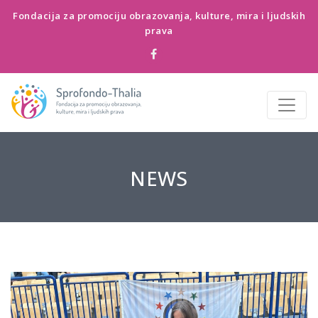
Fondacija za promociju obrazovanja, kulture, mira i ljudskih
prava
NEWS