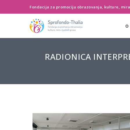
Fondacija za promociju obrazovanja, kulture, mira 
O
RADIONICA INTERPR