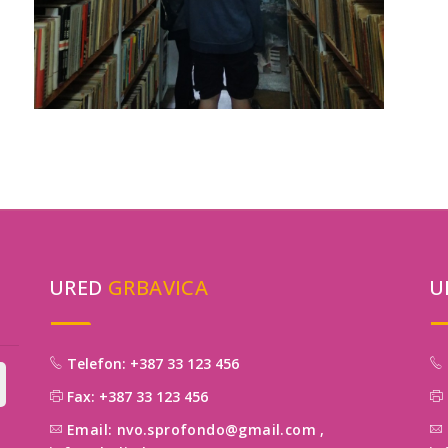
URED
GRBAVICA
U
Telefon: +387 33 123 456
Fax: +387 33 123 456
Email: nvo.sprofondo@gmail.com
,