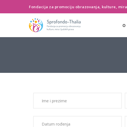
Fondacija za promociju obrazovanja, kulture, mira 
O