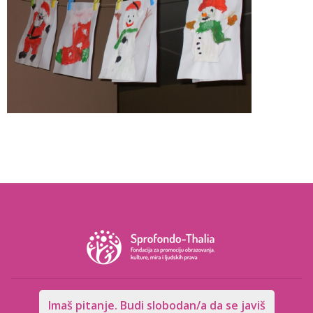
Imaš pitanje. Budi slobodan/a da se javiš