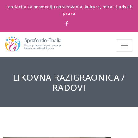
Fondacija za promociju obrazovanja, kulture, mira i ljudskih
prava
LIKOVNA RAZIGRAONICA /
RADOVI