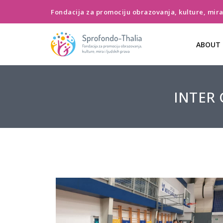
Fondacija za promociju obrazovanja, kulture, mira 
ABOUT 
INTER C