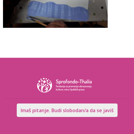
Imaš pitanje. Budi slobodan/a da se javiš