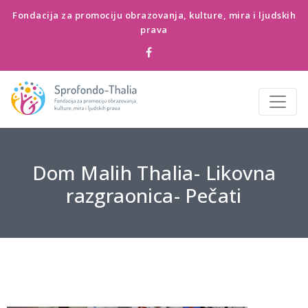
Fondacija za promociju obrazovanja, kulture, mira i ljudskih
prava
Dom Malih Thalia- Likovna
razgraonica- Pečati