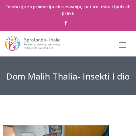
Fondacija za promociju obrazovanja, kulture, mira i ljudskih
prava
Dom Malih Thalia- Insekti I dio