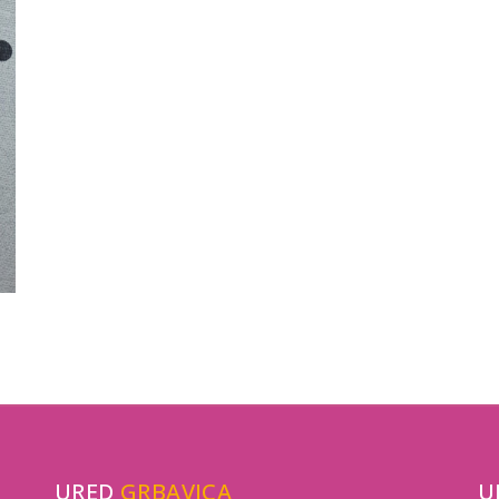
URED
GRBAVICA
U