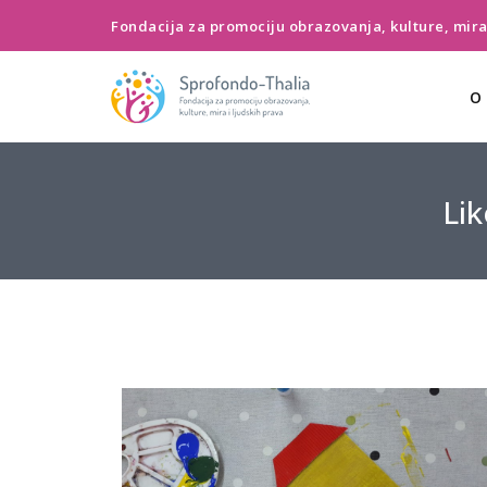
Fondacija za promociju obrazovanja, kulture, mira 
O
Lik